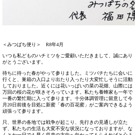
＜みつばち便り＞ R8年4月
いつも私どものハチミツをご愛顧いただきまして、誠にあり
がとうございます。
待ちに待った春がやって参りました。ミツバチたちに会いに
行くと、巣箱の入口より出たり入ったり大変忙しそうに活動
しておりました。近くには花いっぱいの菜の花畑、山際には
万回の桜の花が咲きそろっています。私たち養蜂家も一年で
一番の繁忙期に入って参ります。十分体調管理に留意して今
月20日前後を目処に新蜜「春の百花蜜」がご案内できるよう
頑張って参ります。
只、世界の各地では戦争が起こり、先行きの見通しが立た
ず、私たちの生活も大変不安な状況になっておりますが、な
んとか一日でも早く収束の方向へ向かってもらえればと心よ