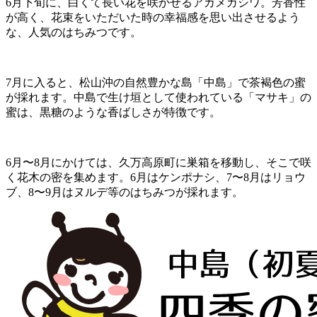
6月下旬に、白くて長い花を咲かせるアカメガシワ。芳香性
が高く、花束をいただいた時の幸福感を思い出させるよう
な、人気のはちみつです。
7月に入ると、松山沖の自然豊かな島「中島」で茶褐色の蜜
が採れます。中島で生け垣として使われている「マサキ」の
蜜は、黒糖のような香ばしさが特徴です。
6月〜8月にかけては、久万高原町に巣箱を移動し、そこで咲
く花木の密を集めます。6月はケンポナシ、7〜8月はリョウ
ブ、8〜9月はヌルデ等のはちみつが採れます。