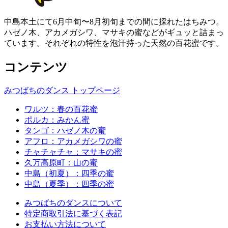
中島本土にて6月中旬〜8月初旬までの間に採れたはちみつ。
ハゼノ木、アカメガシワ、マサキの蜜などがギュッと詰まっ
ています。それぞれの特性を泡汗持った天然の百花蜜です。
コンテンツ
みつばちのダンス トップページ
ワルツ：春の百花蜜
ポルカ：みかん蜜
タンゴ：ハゼノ木の蜜
アフロ：アカメガシワの蜜
チャチャチャ：マサキの蜜
久万高原町：山の蜜
中島（初夏）：四季の蜜
中島（夏季）：四季の蜜
みつばちのダンスについて
特定商取引法に基づく表記
お支払い方法について