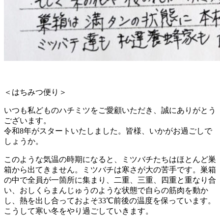
＜はちみつ便り＞
いつも私どものハチミツをご愛顧いただき、誠にありがとう
ございます。
令和8年がスタートいたしました。皆様、いかがお過ごしで
しょうか。
このような気温の時期になると、ミツバチたちはほとんど巣
箱から出てきません。ミツバチは寒さが大の苦手です。巣箱
の中で全員が一箇所に集まり、二重、三重、四重と重なり合
い、おしくらまんじゅうのような状態で自らの筋肉を動か
し、熱を出し合っておよそ33℃前後の温度を保っています。
こうして寒い冬をやり過ごしていきます。