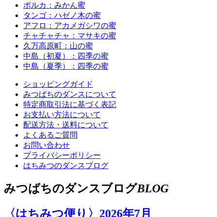
ポルカ：みかん蜜
タンゴ：ハゼノ木の蜜
アフロ：アカメガシワの蜜
チャチャチャ：マサキの蜜
久万高原町：山の蜜
中島（初夏）：四季の蜜
中島（夏季）：四季の蜜
ショッピングガイド
みつばちのダンスについて
特定商取引法に基づく表記
お支払い方法について
配送方法・送料について
よくあるご質問
お問い合わせ
プライバシーポリシー
はちみつのダンスブログ
みつばちのダンスブログ
BLOG
〈はちみつ便り〉2026年7月