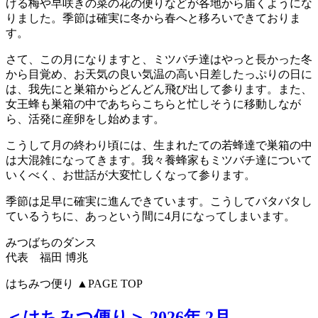
げる梅や早咲きの菜の花の便りなどが各地から届くようにな
りました。季節は確実に冬から春へと移ろいできておりま
す。
さて、この月になりますと、ミツバチ達はやっと長かった冬
から目覚め、お天気の良い気温の高い日差したっぷりの日に
は、我先にと巣箱からどんどん飛び出して参ります。また、
女王蜂も巣箱の中であちらこちらと忙しそうに移動しなが
ら、活発に産卵をし始めます。
こうして月の終わり頃には、生まれたての若蜂達で巣箱の中
は大混雑になってきます。我々養蜂家もミツバチ達について
いくべく、お世話が大変忙しくなって参ります。
季節は足早に確実に進んできています。こうしてバタバタし
ているうちに、あっという間に4月になってしまいます。
みつばちのダンス
代表 福田 博兆
はちみつ便り
▲PAGE TOP
＜はちみつ便り＞ 2026年 2月