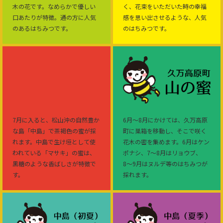
木の花です。なめらかで優しい
く、花束をいただいた時の幸福
口あたりが特徴。通の方に人気
感を思い出させるような、人気
のあるはちみつです。
のはちみつです。
7月に入ると、松山沖の自然豊か
6月〜8月にかけては、久万高原
な島「中島」で茶褐色の蜜が採
町に巣箱を移動し、そこで咲く
れます。中島で生け垣として使
花木の密を集めます。6月はケン
われている「マサキ」の蜜は、
ポナシ、7〜8月はリョウブ、
黒糖のような香ばしさが特徴で
8〜9月はヌルデ等のはちみつが
す。
採れます。